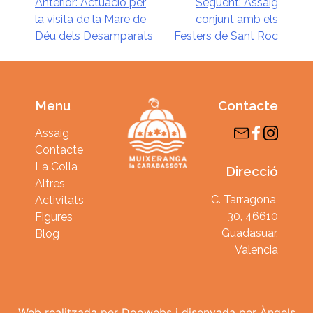
Navegació
Anterior:
Actuació per
Següent:
Assaig
la visita de la Mare de
conjunt amb els
d'entrades
Déu dels Desamparats
Festers de Sant Roc
Menu
Contacte
Assaig
Contacte
La Colla
Direcció
Altres
C. Tarragona,
Activitats
30, 46610
Figures
Guadasuar,
Blog
Valencia
Web realitzada per
Doowebs
i disenyada per
Àngels