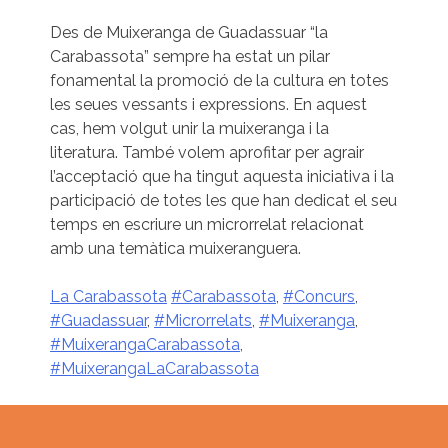
Des de Muixeranga de Guadassuar “la
Carabassota” sempre ha estat un pilar
fonamental la promoció de la cultura en totes
les seues vessants i expressions. En aquest
cas, hem volgut unir la muixeranga i la
literatura. També volem aprofitar per agrair
l’acceptació que ha tingut aquesta iniciativa i la
participació de totes les que han dedicat el seu
temps en escriure un microrrelat relacionat
amb una temàtica muixeranguera.
La Carabassota
#Carabassota
,
#Concurs
,
#Guadassuar
,
#Microrrelats
,
#Muixeranga
,
#MuixerangaCarabassota
,
#MuixerangaLaCarabassota