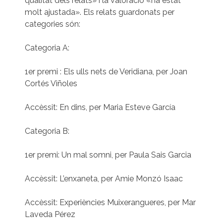
qualitat dels relats» i la valoració «ha estat
molt ajustada». Els relats guardonats per
categories són:
Categoria A:
1er premi : Els ulls nets de Veridiana, per Joan
Cortés Viñoles
Accèssit: En dins, per Maria Esteve García
Categoria B:
1er premi: Un mal somni, per Paula Sais Garcia
Accèssit: L’enxaneta, per Amie Monzó Isaac
Accèssit: Experiències Muixerangueres, per Mar
Laveda Pérez