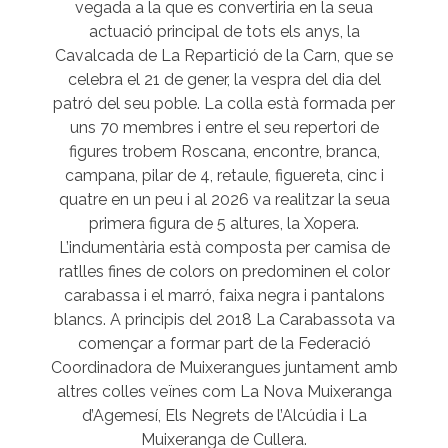
vegada a la que es convertiria en la seua
actuació principal de tots els anys, la
Cavalcada de La Repartició de la Carn, que se
celebra el 21 de gener, la vespra del dia del
patró del seu poble. La colla està formada per
uns 70 membres i entre el seu repertori de
figures trobem Roscana, encontre, branca,
campana, pilar de 4, retaule, figuereta, cinc i
quatre en un peu i al 2026 va realitzar la seua
primera figura de 5 altures, la Xopera.
L’indumentària està composta per camisa de
ratlles fines de colors on predominen el color
carabassa i el marró, faixa negra i pantalons
blancs. A principis del 2018 La Carabassota va
començar a formar part de la Federació
Coordinadora de Muixerangues juntament amb
altres colles veïnes com La Nova Muixeranga
d’Agemesí, Els Negrets de l’Alcúdia i La
Muixeranga de Cullera.